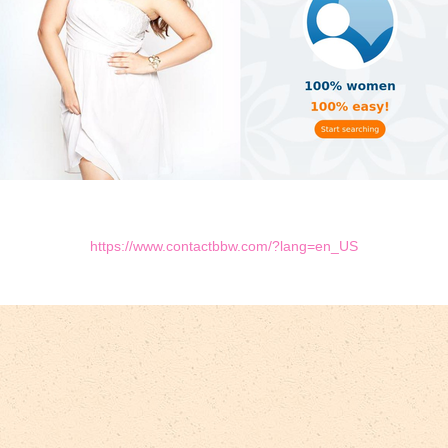
https://www.contactbbw.com/?lang=en_US